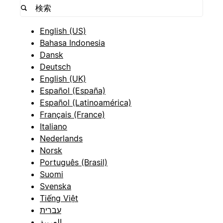
English (US)
Bahasa Indonesia
Dansk
Deutsch
English (UK)
Español (España)
Español (Latinoamérica)
Français (France)
Italiano
Nederlands
Norsk
Português (Brasil)
Suomi
Svenska
Tiếng Việt
עברית
العربية