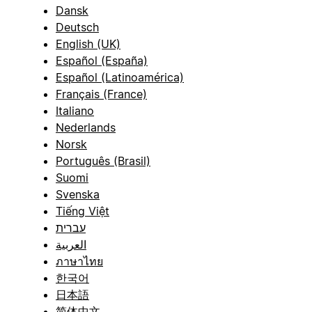
Dansk
Deutsch
English (UK)
Español (España)
Español (Latinoamérica)
Français (France)
Italiano
Nederlands
Norsk
Português (Brasil)
Suomi
Svenska
Tiếng Việt
עברית
العربية
ภาษาไทย
한국어
日本語
简体中文