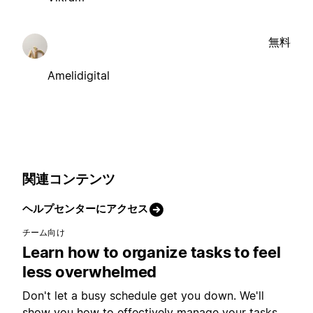
無料
Amelidigital
関連コンテンツ
ヘルプセンターにアクセス
チーム向け
Learn how to organize tasks to feel
less overwhelmed
Don't let a busy schedule get you down. We'll
show you how to effectively manage your tasks