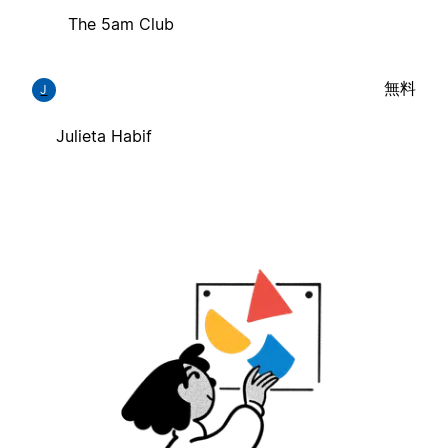
The 5am Club
無料
J
Julieta Habif