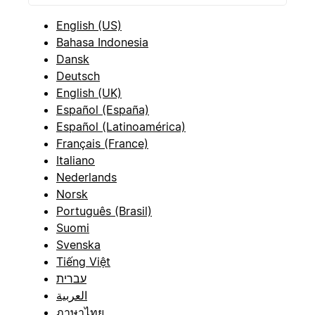
English (US)
Bahasa Indonesia
Dansk
Deutsch
English (UK)
Español (España)
Español (Latinoamérica)
Français (France)
Italiano
Nederlands
Norsk
Português (Brasil)
Suomi
Svenska
Tiếng Việt
עברית
العربية
ภาษาไทย