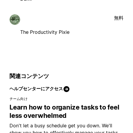
無料
The Productivity Pixie
関連コンテンツ
ヘルプセンターにアクセス
チーム向け
Learn how to organize tasks to feel
less overwhelmed
Don't let a busy schedule get you down. We'll
show you how to effectively manage your tasks