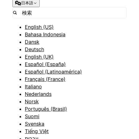
日本語
English (US)
Bahasa Indonesia
Dansk
Deutsch
English (UK)
Español (España)
Español (Latinoamérica)
Français (France)
Italiano
Nederlands
Norsk
Português (Brasil)
Suomi
Svenska
Tiếng Việt
עברית