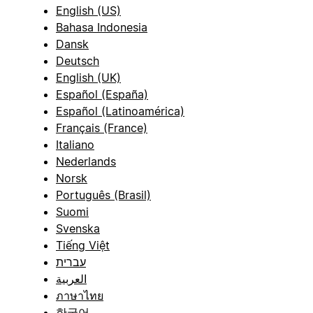
English (US)
Bahasa Indonesia
Dansk
Deutsch
English (UK)
Español (España)
Español (Latinoamérica)
Français (France)
Italiano
Nederlands
Norsk
Português (Brasil)
Suomi
Svenska
Tiếng Việt
עברית
العربية
ภาษาไทย
한국어