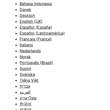
Bahasa Indonesia
Dansk
Deutsch
English (UK)
Español (España)
Español (Latinoamérica)
Français (France)
Italiano
Nederlands
Norsk
Português (Brasil)
Suomi
Svenska
Tiếng Việt
עברית
العربية
ภาษาไทย
한국어
日本語