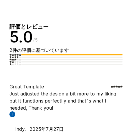
評価とレビュー
5.0
5
2件の評価に基づいています
Great Template
Just adjusted the design a bit more to my liking
but it functions perfectlly and that´s what I
needed, Thank you!
I
Indy、
2025年7月27日