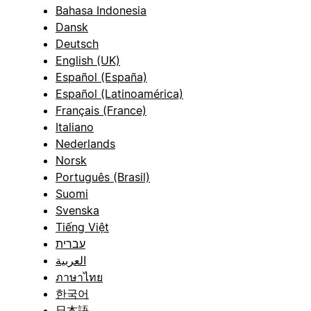
Bahasa Indonesia
Dansk
Deutsch
English (UK)
Español (España)
Español (Latinoamérica)
Français (France)
Italiano
Nederlands
Norsk
Português (Brasil)
Suomi
Svenska
Tiếng Việt
עברית
العربية
ภาษาไทย
한국어
日本語