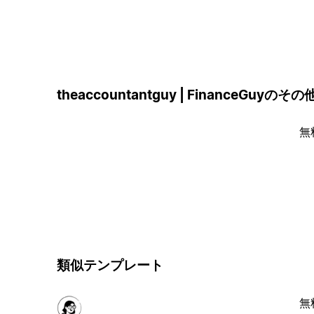
theaccountantguy | FinanceGuy
無
類似テンプレート
無