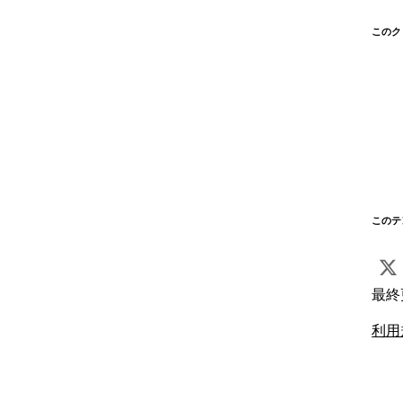
このク
このテ
最終
利用