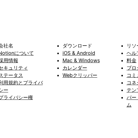
会社名
ダウンロード
リソ
Notionについて
iOS & Android
ヘル
採用情報
Mac & Windows
料金
セキュリティ
カレンダー
ブロ
ステータス
Webクリッパー
コミ
利用規約とプライバ
コネ
シー
テン
プライバシー権
パー
ム