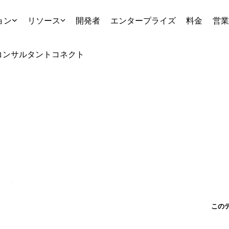
ョン
リソース
開発者
エンタープライズ
料金
営業
コンサルタント
コネクト
この