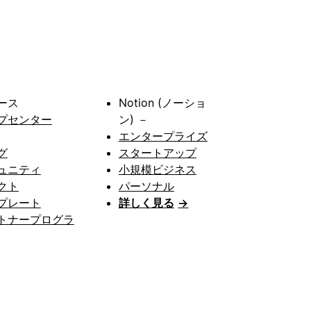
ース
Notion (ノーショ
プセンター
ン) －
エンタープライズ
グ
スタートアップ
ュニティ
小規模ビジネス
クト
パーソナル
プレート
詳しく見る
→
トナープログラ