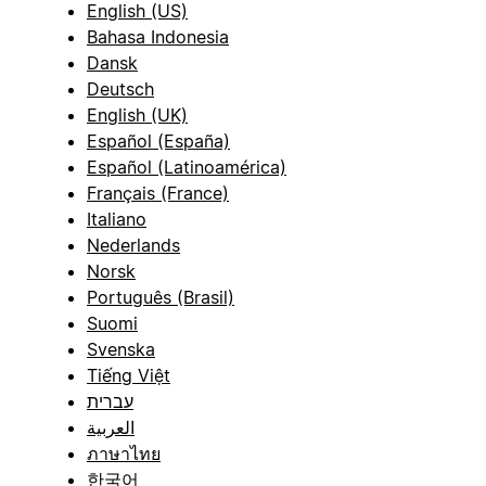
English (US)
Bahasa Indonesia
Dansk
Deutsch
English (UK)
Español (España)
Español (Latinoamérica)
Français (France)
Italiano
Nederlands
Norsk
Português (Brasil)
Suomi
Svenska
Tiếng Việt
עברית
العربية
ภาษาไทย
한국어