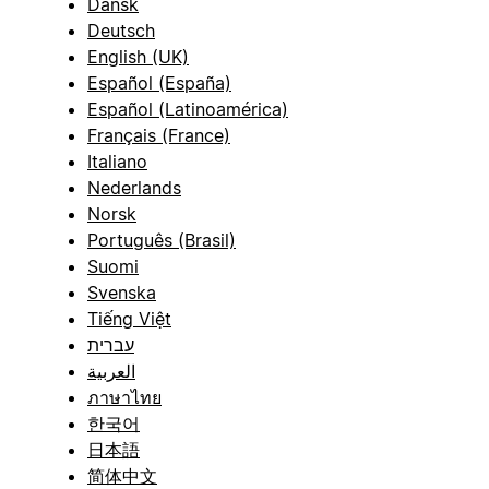
Dansk
Deutsch
English (UK)
Español (España)
Español (Latinoamérica)
Français (France)
Italiano
Nederlands
Norsk
Português (Brasil)
Suomi
Svenska
Tiếng Việt
עברית
العربية
ภาษาไทย
한국어
日本語
简体中文