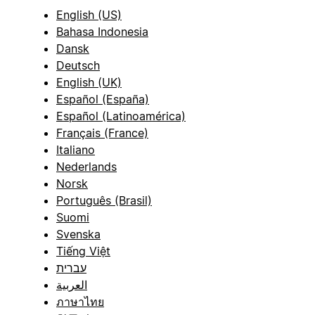
English (US)
Bahasa Indonesia
Dansk
Deutsch
English (UK)
Español (España)
Español (Latinoamérica)
Français (France)
Italiano
Nederlands
Norsk
Português (Brasil)
Suomi
Svenska
Tiếng Việt
עברית
العربية
ภาษาไทย