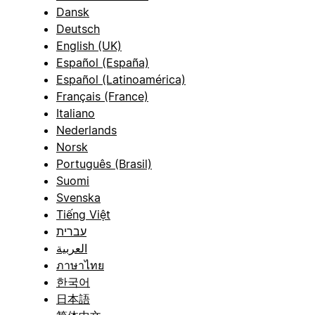
Dansk
Deutsch
English (UK)
Español (España)
Español (Latinoamérica)
Français (France)
Italiano
Nederlands
Norsk
Português (Brasil)
Suomi
Svenska
Tiếng Việt
עברית
العربية
ภาษาไทย
한국어
日本語