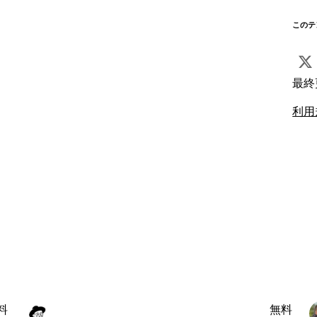
このテ
最終
利用
料
無料