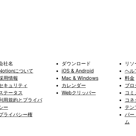
会社名
ダウンロード
リソ
Notionについて
iOS & Android
ヘル
採用情報
Mac & Windows
料金
セキュリティ
カレンダー
ブロ
ステータス
Webクリッパー
コミ
利用規約とプライバ
コネ
シー
テン
プライバシー権
パー
ム