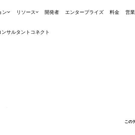
ョン
リソース
開発者
エンタープライズ
料金
営業
コンサルタント
コネクト
この