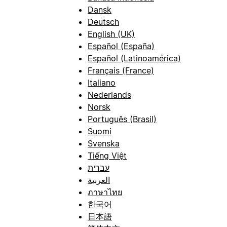
Dansk
Deutsch
English (UK)
Español (España)
Español (Latinoamérica)
Français (France)
Italiano
Nederlands
Norsk
Português (Brasil)
Suomi
Svenska
Tiếng Việt
עברית
العربية
ภาษาไทย
한국어
日本語