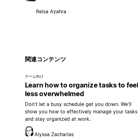
Reisa Azahra
関連コンテンツ
チーム向け
Learn how to organize tasks to fee
less overwhelmed
Don't let a busy schedule get you down. We'll
show you how to effectively manage your tasks
and stay organized at work.
Alyssa Zacharias