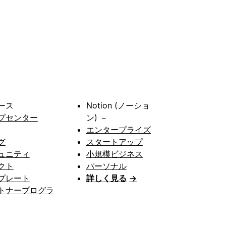
ース
Notion (ノーショ
プセンター
ン) －
エンタープライズ
グ
スタートアップ
ュニティ
小規模ビジネス
クト
パーソナル
プレート
詳しく見る
→
トナープログラ