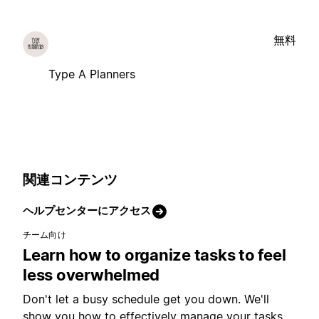
無料
Type A Planners
関連コンテンツ
ヘルプセンターにアクセス
チーム向け
Learn how to organize tasks to feel
less overwhelmed
Don't let a busy schedule get you down. We'll
show you how to effectively manage your tasks