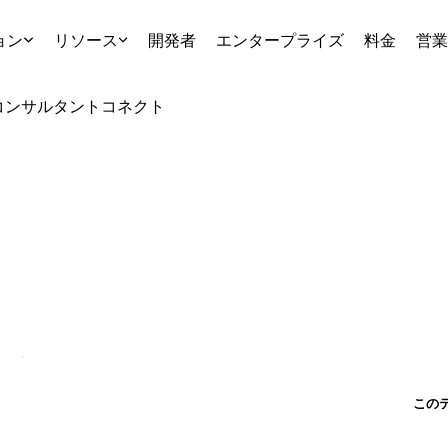
ョン
リソース
開発者
エンタープライズ
料金
営業
コンサルタント
コネクト
この