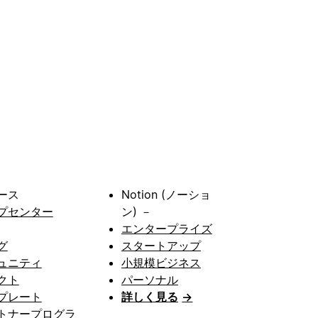
ース
Notion (ノーショ
プセンター
ン) －
エンタープライズ
グ
スタートアップ
ュニティ
小規模ビジネス
クト
パーソナル
プレート
詳しく見る
→
トナープログラ