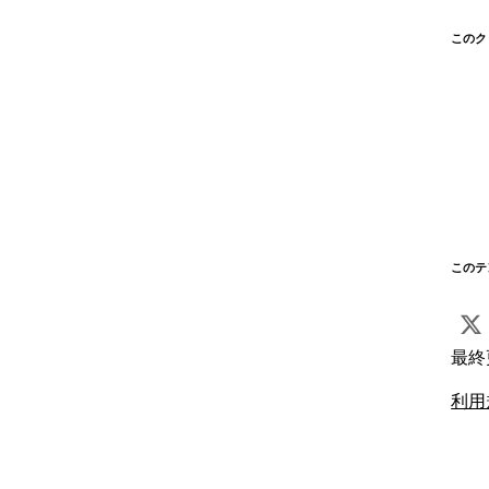
このク
このテ
最終
利用