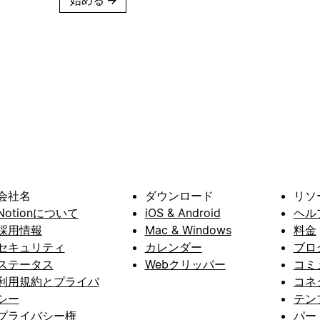
会社名
ダウンロード
リソ
Notionについて
iOS & Android
ヘル
採用情報
Mac & Windows
料金
セキュリティ
カレンダー
ブロ
ステータス
Webクリッパー
コミ
利用規約とプライバ
コネ
シー
テン
プライバシー権
パー