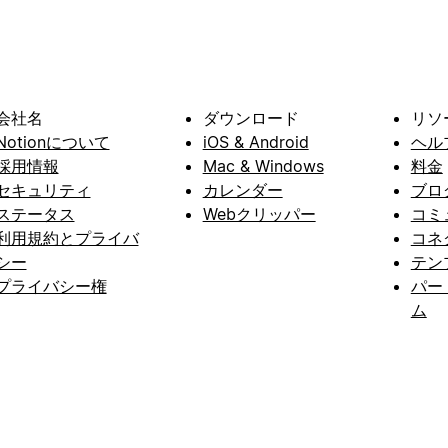
会社名
ダウンロード
リソ
Notionについて
iOS & Android
ヘル
採用情報
Mac & Windows
料金
セキュリティ
カレンダー
ブロ
ステータス
Webクリッパー
コミ
利用規約とプライバ
コネ
シー
テン
プライバシー権
パー
ム