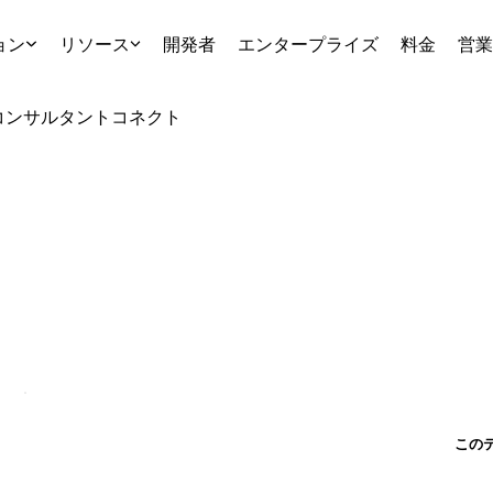
ョン
リソース
開発者
エンタープライズ
料金
営業
コンサルタント
コネクト
この