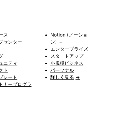
ース
Notion (ノーショ
プセンター
ン) －
エンタープライズ
グ
スタートアップ
ュニティ
小規模ビジネス
クト
パーソナル
プレート
詳しく見る
→
トナープログラ