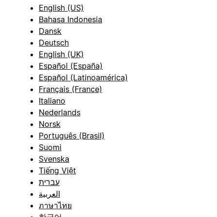
English (US)
Bahasa Indonesia
Dansk
Deutsch
English (UK)
Español (España)
Español (Latinoamérica)
Français (France)
Italiano
Nederlands
Norsk
Português (Brasil)
Suomi
Svenska
Tiếng Việt
עברית
العربية
ภาษาไทย