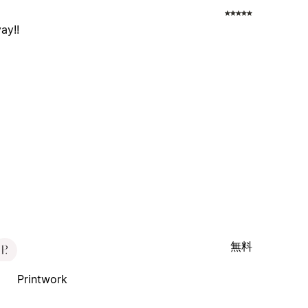
ay!!
無料
Printwork