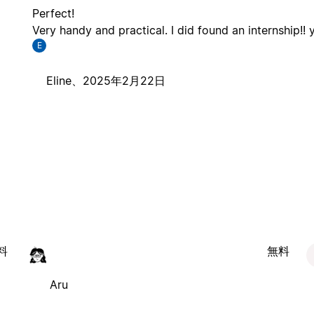
Perfect!
Very handy and practical. I did found an internship!! y
E
Eline、
2025年2月22日
料
無料
Aru