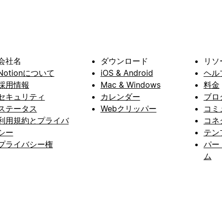
会社名
ダウンロード
リソ
Notionについて
iOS & Android
ヘル
採用情報
Mac & Windows
料金
セキュリティ
カレンダー
ブロ
ステータス
Webクリッパー
コミ
利用規約とプライバ
コネ
シー
テン
プライバシー権
パー
ム