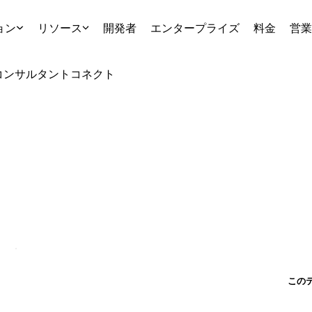
ョン
リソース
開発者
エンタープライズ
料金
営業
コンサルタント
コネクト
この