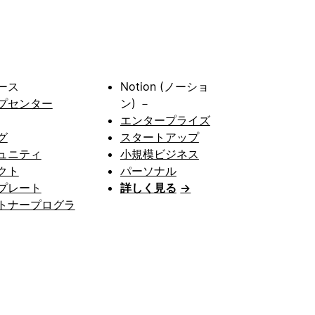
ース
Notion (ノーショ
プセンター
ン) －
エンタープライズ
グ
スタートアップ
ュニティ
小規模ビジネス
クト
パーソナル
プレート
詳しく見る
→
トナープログラ