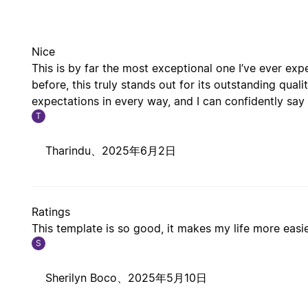
Nice
This is by far the most exceptional one I’ve ever ex
before, this truly stands out for its outstanding qual
expectations in every way, and I can confidently say it
T
Tharindu、
2025年6月2日
Ratings
This template is so good, it makes my life more easie
S
Sherilyn Boco、
2025年5月10日