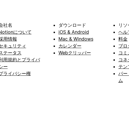
会社名
ダウンロード
リソ
Notionについて
iOS & Android
ヘル
採用情報
Mac & Windows
料金
セキュリティ
カレンダー
ブロ
ステータス
Webクリッパー
コミ
利用規約とプライバ
コネ
シー
テン
プライバシー権
パー
ム