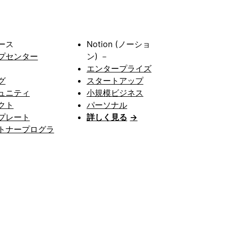
ース
Notion (ノーショ
プセンター
ン) －
エンタープライズ
グ
スタートアップ
ュニティ
小規模ビジネス
クト
パーソナル
プレート
詳しく見る
→
トナープログラ