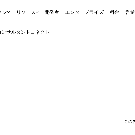
ョン
リソース
開発者
エンタープライズ
料金
営業
コンサルタント
コネクト
この