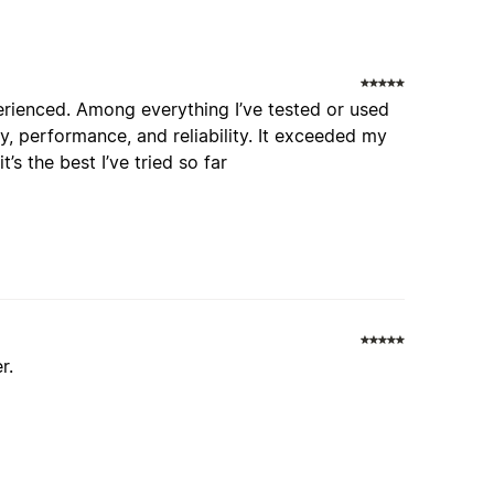
perienced. Among everything I’ve tested or used
ity, performance, and reliability. It exceeded my
’s the best I’ve tried so far
r.