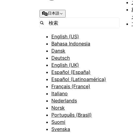
日本語
English (US)
Bahasa Indonesia
Dansk
Deutsch
English (UK)
Español (España)
Español (Latinoamérica)
Français (France)
Italiano
Nederlands
Norsk
Português (Brasil)
Suomi
Svenska