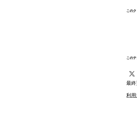
このク
このテ
最終
利用