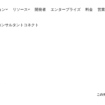
ョン
リソース
開発者
エンタープライズ
料金
営業
コンサルタント
コネクト
この