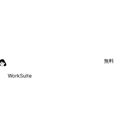
無料
WorkSuite