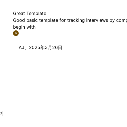
Great Template
Good basic template for tracking interviews by comp
begin with
A
AJ、
2025年3月26日
料