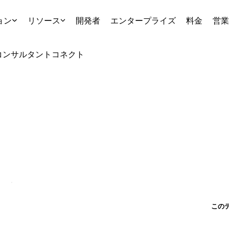
ョン
リソース
開発者
エンタープライズ
料金
営業
コンサルタント
コネクト
この