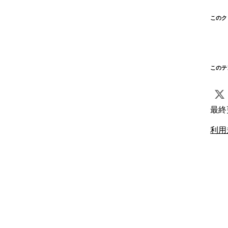
このク
このテ
最終
利用