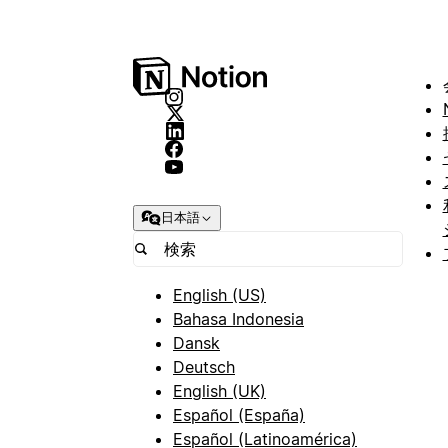
日本語
English (US)
Bahasa Indonesia
Dansk
Deutsch
English (UK)
Español (España)
Español (Latinoamérica)