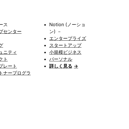
ース
Notion (ノーショ
プセンター
ン) －
エンタープライズ
グ
スタートアップ
ュニティ
小規模ビジネス
クト
パーソナル
プレート
詳しく見る
→
トナープログラ