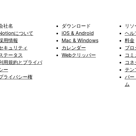
会社名
ダウンロード
リソ
Notionについて
iOS & Android
ヘル
採用情報
Mac & Windows
料金
セキュリティ
カレンダー
ブロ
ステータス
Webクリッパー
コミ
利用規約とプライバ
コネ
シー
テン
プライバシー権
パー
ム