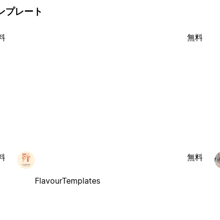
のテンプレート
料
無料
料
無料
FlavourTemplates