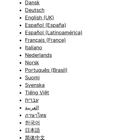
Dansk
Deutsch
English (UK)
Español (España)
Español (Latinoamérica)
Français (France)
Italiano
Nederlands
Norsk
Português (Brasil)
Suomi
Svenska
Tiếng Việt
עברית
العربية
ภาษาไทย
한국어
日本語
简体中文