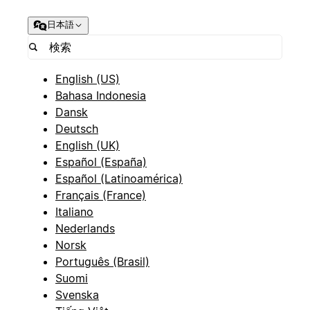
日本語
English (US)
Bahasa Indonesia
Dansk
Deutsch
English (UK)
Español (España)
Español (Latinoamérica)
Français (France)
Italiano
Nederlands
Norsk
Português (Brasil)
Suomi
Svenska