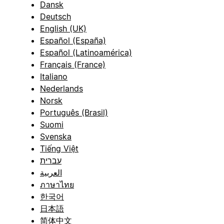
Dansk
Deutsch
English (UK)
Español (España)
Español (Latinoamérica)
Français (France)
Italiano
Nederlands
Norsk
Português (Brasil)
Suomi
Svenska
Tiếng Việt
עברית
العربية
ภาษาไทย
한국어
日本語
简体中文