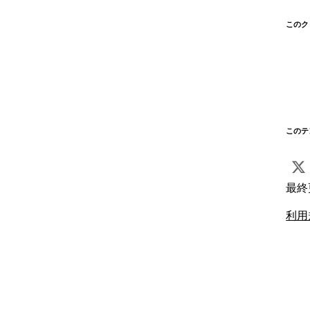
このク
このテ
最終
利用