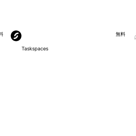
料
無料
Taskspaces
ま