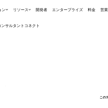
ョン
リソース
開発者
エンタープライズ
料金
営業
コンサルタント
コネクト
この