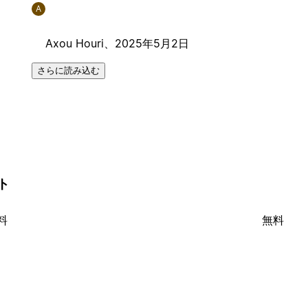
A
Axou Houri、
2025年5月2日
さらに読み込む
ート
料
無料