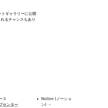
レートギャラリーに公開
られるチャンスもあり
ース
Notion (ノーショ
プセンター
ン) －