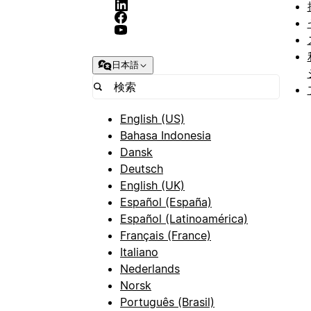
日本語
English (US)
Bahasa Indonesia
Dansk
Deutsch
English (UK)
Español (España)
Español (Latinoamérica)
Français (France)
Italiano
Nederlands
Norsk
Português (Brasil)