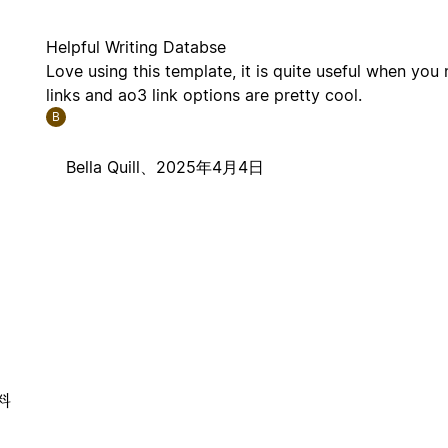
Helpful Writing Databse
Love using this template, it is quite useful when yo
links and ao3 link options are pretty cool.
B
Bella Quill、
2025年4月4日
料