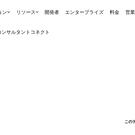
ョン
リソース
開発者
エンタープライズ
料金
営業
コンサルタント
コネクト
この