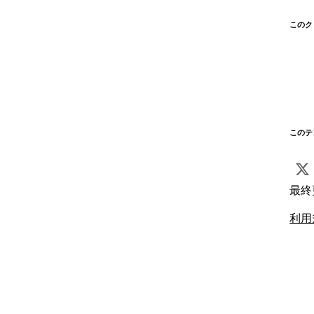
このク
このテ
最終
利用