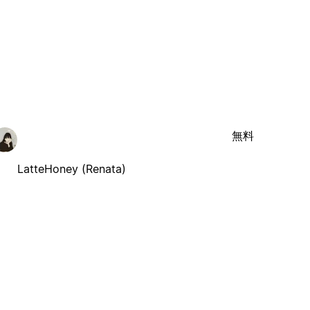
無料
LatteHoney (Renata)