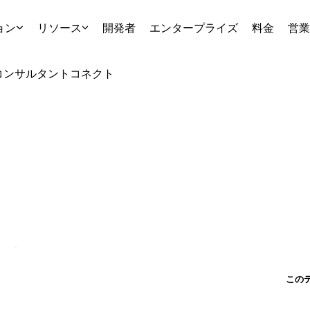
ョン
リソース
開発者
エンタープライズ
料金
営業
コンサルタント
コネクト
この