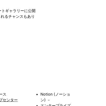
レートギャラリーに公開
られるチャンスもあり
ース
Notion (ノーショ
プセンター
ン) －
エンタープライズ