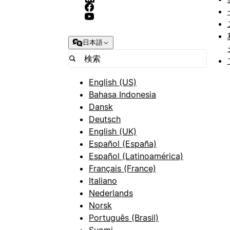
日本語
English (US)
Bahasa Indonesia
Dansk
Deutsch
English (UK)
Español (España)
Español (Latinoamérica)
Français (France)
Italiano
Nederlands
Norsk
Português (Brasil)