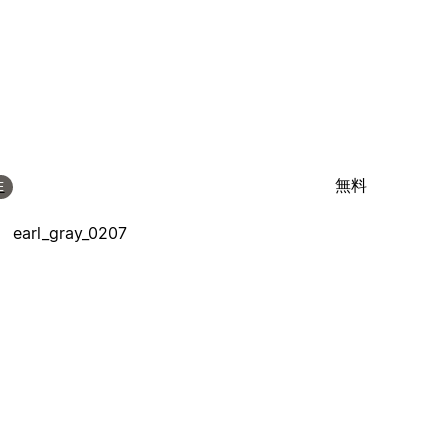
無料
E
earl_gray_0207