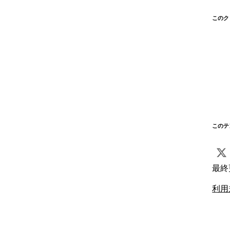
このク
このテ
最終
利用