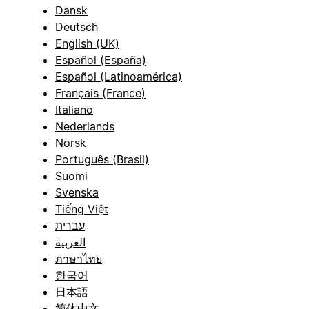
Dansk
Deutsch
English (UK)
Español (España)
Español (Latinoamérica)
Français (France)
Italiano
Nederlands
Norsk
Português (Brasil)
Suomi
Svenska
Tiếng Việt
עברית
العربية
ภาษาไทย
한국어
日本語
简体中文