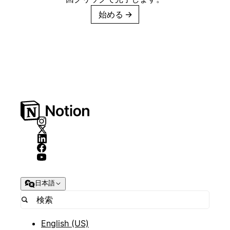
始める
→
日本語
English (US)