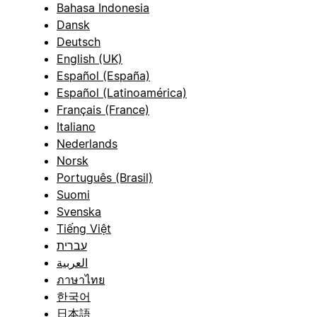
Bahasa Indonesia
Dansk
Deutsch
English (UK)
Español (España)
Español (Latinoamérica)
Français (France)
Italiano
Nederlands
Norsk
Português (Brasil)
Suomi
Svenska
Tiếng Việt
עברית
العربية
ภาษาไทย
한국어
日本語