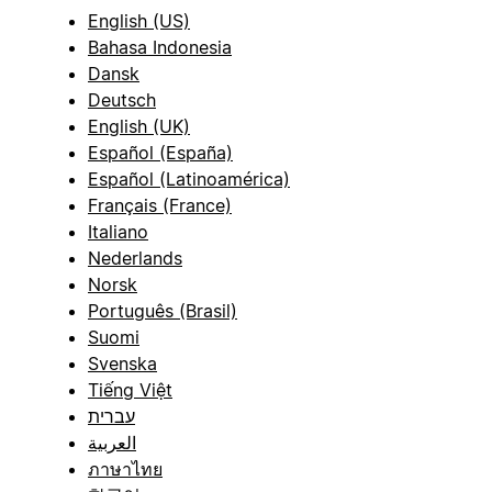
English (US)
Bahasa Indonesia
Dansk
Deutsch
English (UK)
Español (España)
Español (Latinoamérica)
Français (France)
Italiano
Nederlands
Norsk
Português (Brasil)
Suomi
Svenska
Tiếng Việt
עברית
العربية
ภาษาไทย