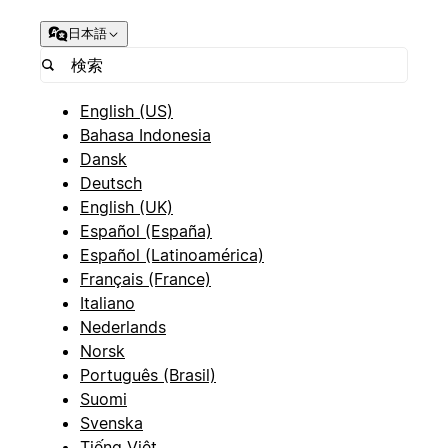
日本語
English (US)
Bahasa Indonesia
Dansk
Deutsch
English (UK)
Español (España)
Español (Latinoamérica)
Français (France)
Italiano
Nederlands
Norsk
Português (Brasil)
Suomi
Svenska
Tiếng Việt