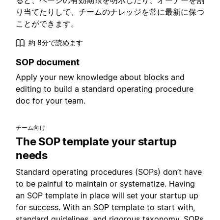
ると、ページの有効期限を明示したり、オーナーを割
り当てたりして、チームのナレッジを常に最新に保つ
ことができます。
約 8分で読めます
SOP document
Apply your new knowledge about blocks and
editing to build a standard operating procedure
doc for your team.
チーム向け
The SOP template your startup
needs
Standard operating procedures (SOPs) don’t have
to be painful to maintain or systematize. Having
an SOP template in place will set your startup up
for success. With an SOP template to start with,
standard guidelines, and rigorous taxonomy, SOPs