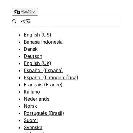
日本語
English (US)
Bahasa Indonesia
Dansk
Deutsch
English (UK)
Español (España)
Español (Latinoamérica)
Français (France)
Italiano
Nederlands
Norsk
Português (Brasil)
Suomi
Svenska