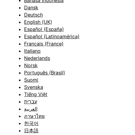
Bahasa Indonesia
Dansk
Deutsch
English (UK)
Español (España)
Español (Latinoamérica)
Français (France)
Italiano
Nederlands
Norsk
Português (Brasil)
Suomi
Svenska
Tiếng Việt
עברית
العربية
ภาษาไทย
한국어
日本語