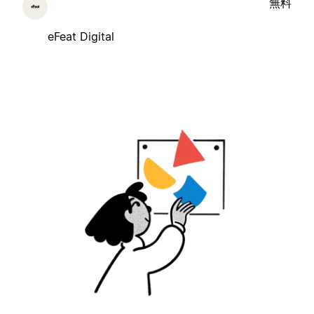
無料
eFeat Digital