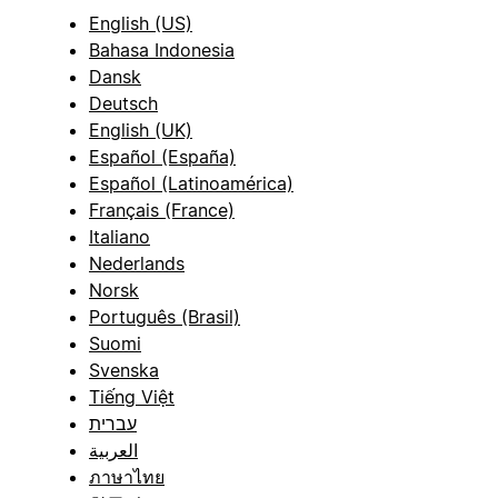
English (US)
Bahasa Indonesia
Dansk
Deutsch
English (UK)
Español (España)
Español (Latinoamérica)
Français (France)
Italiano
Nederlands
Norsk
Português (Brasil)
Suomi
Svenska
Tiếng Việt
עברית
العربية
ภาษาไทย