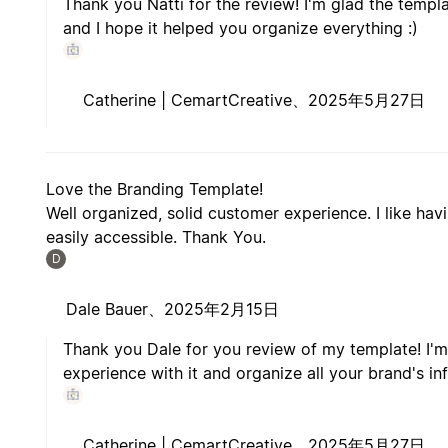
Thank you Natti for the review! I'm glad the templ
and I hope it helped you organize everything :)
Catherine | CemartCreative、
2025年5月27日
Love the Branding Template!
Well organized, solid customer experience. I like ha
easily accessible. Thank You.
D
Dale Bauer、
2025年2月15日
Thank you Dale for you review of my template! I'
experience with it and organize all your brand's in
Catherine | CemartCreative、
2025年5月27日