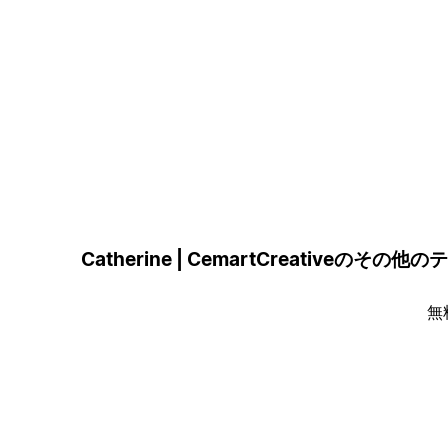
Catherine | CemartCreativeのその
無