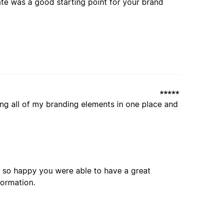
ate was a good starting point for your brand
ving all of my branding elements in one place and
m so happy you were able to have a great
formation.