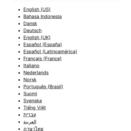
English (US)
Bahasa Indonesia
Dansk
Deutsch
English (UK)
Español (España)
Español (Latinoamérica)
Français (France)
Italiano
Nederlands
Norsk
Português (Brasil)
Suomi
Svenska
Tiếng Việt
עברית
العربية
ภาษาไทย