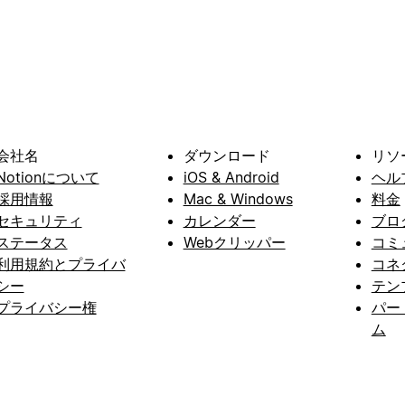
会社名
ダウンロード
リソ
Notionについて
iOS & Android
ヘル
採用情報
Mac & Windows
料金
セキュリティ
カレンダー
ブロ
ステータス
Webクリッパー
コミ
利用規約とプライバ
コネ
シー
テン
プライバシー権
パー
ム