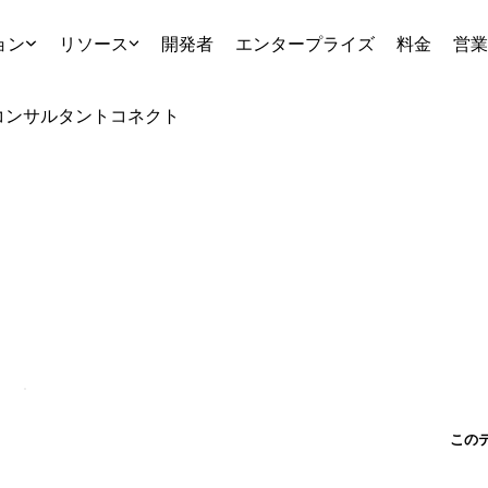
ョン
リソース
開発者
エンタープライズ
料金
営業
コンサルタント
コネクト
この