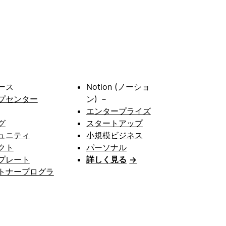
ース
Notion (ノーショ
プセンター
ン) －
エンタープライズ
グ
スタートアップ
ュニティ
小規模ビジネス
クト
パーソナル
プレート
詳しく見る
→
トナープログラ