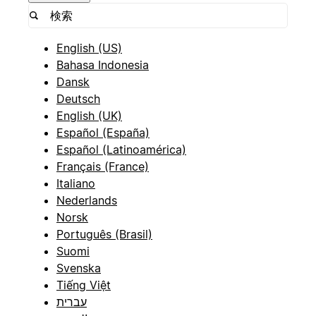
English (US)
Bahasa Indonesia
Dansk
Deutsch
English (UK)
Español (España)
Español (Latinoamérica)
Français (France)
Italiano
Nederlands
Norsk
Português (Brasil)
Suomi
Svenska
Tiếng Việt
עברית