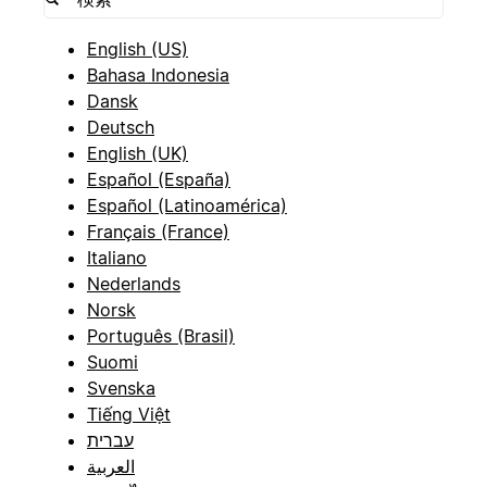
English (US)
Bahasa Indonesia
Dansk
Deutsch
English (UK)
Español (España)
Español (Latinoamérica)
Français (France)
Italiano
Nederlands
Norsk
Português (Brasil)
Suomi
Svenska
Tiếng Việt
עברית
العربية