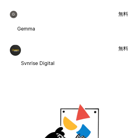
無料
G
Gemma
無料
Svnrise Digital