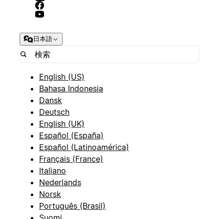
日本語
English (US)
Bahasa Indonesia
Dansk
Deutsch
English (UK)
Español (España)
Español (Latinoamérica)
Français (France)
Italiano
Nederlands
Norsk
Português (Brasil)
Suomi