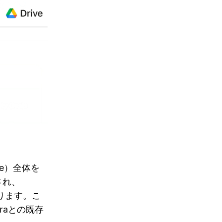
ive）全体を
され、
なります。こ
iraとの既存