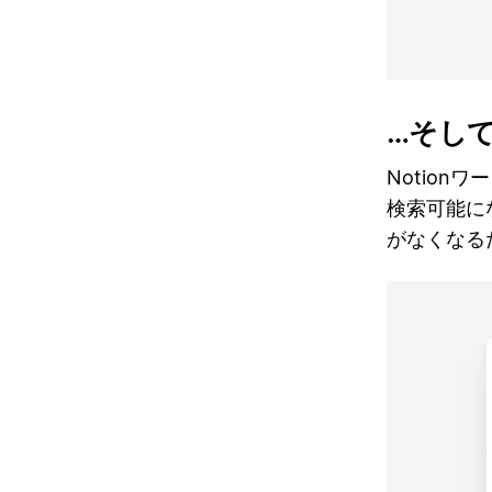
…そし
Notio
検索可能に
がなくなる