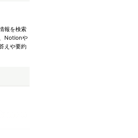
情報を検索
otionや
答えや要約