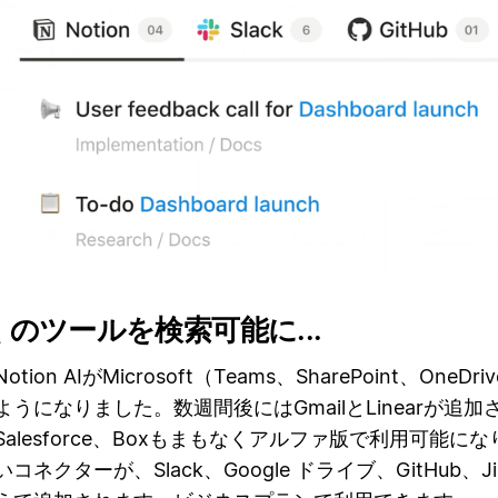
のツールを検索可能に...
ion AIがMicrosoft（Teams、SharePoint、OneDr
うになりました。数週間後にはGmailとLinearが追加
k、Salesforce、Boxもまもなくアルファ版で利用可能に
コネクターが、Slack、Google ドライブ、GitHub、J