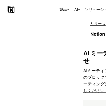
製品
AI
ソリューシ
リリース
Noti
AI ミ
せ
AIミーテ
のブロック
ーティング
しください