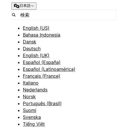
日本語
English (US)
Bahasa Indonesia
Dansk
Deutsch
English (UK)
Español (España)
Español (Latinoamérica)
Français (France)
Italiano
Nederlands
Norsk
Português (Brasil)
Suomi
Svenska
Tiếng Việt